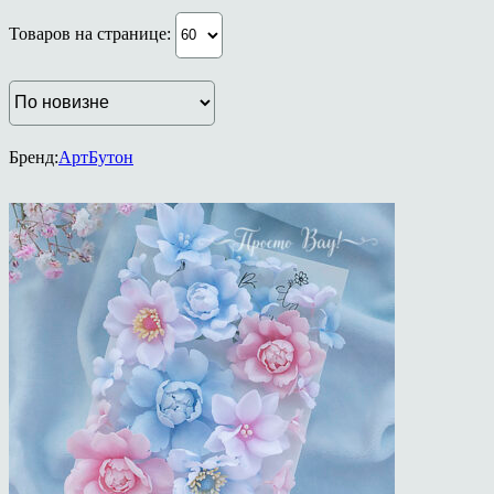
Товаров на странице:
Бренд:
АртБутон