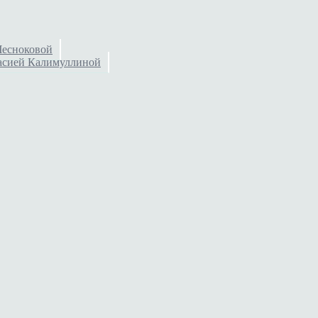
Чесноковой
тасией Калимуллиной