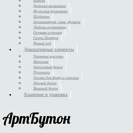
Школа
Детская тематика
Мужская тематика
Шейкеры
Архитектура, окна, фонари
Любовь-романтика
Осенняя история
Гарри Поттер
Новый год
Декоративные элементы
Тканевые высечки
Макраме
Акриловый декор
Пуговицы
Уголки для фото и скрепки
Прочий декор
Вязаный декор
Хранение и упаковка
АртБутон