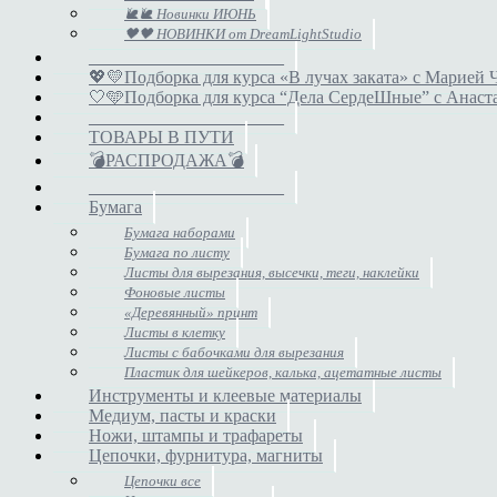
🐌🐌 Новинки ИЮНЬ
🖤🖤 НОВИНКИ от DreamLightStudio
______________________
💖💛Подборка для курса «В лучах заката» с Марией 
🤍🩵Подборка для курса “Дела СердеШные” с Анас
______________________
ТОВАРЫ В ПУТИ
💣РАСПРОДАЖА💣
______________________
Бумага
Бумага наборами
Бумага по листу
Листы для вырезания, высечки, теги, наклейки
Фоновые листы
«Деревянный» принт
Листы в клетку
Листы с бабочками для вырезания
Пластик для шейкеров, калька, ацетатные листы
Инструменты и клеевые материалы
Медиум, пасты и краски
Ножи, штампы и трафареты
Цепочки, фурнитура, магниты
Цепочки все