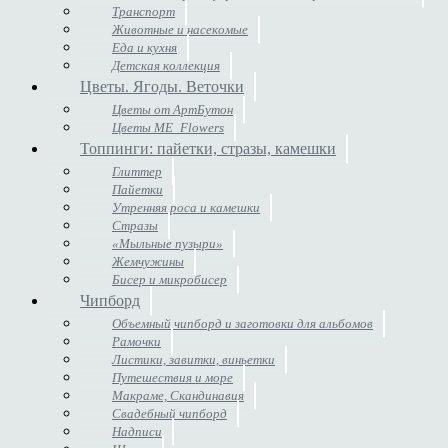
Транспорт
Животные и насекомые
Еда и кухня
Детская коллекция
Цветы. Ягоды. Веточки
Цветы от АртБутон
Цветы ME_Flowers
Топпинги: пайетки, стразы, камешки
Глиттер
Пайетки
Утренняя роса и камешки
Стразы
«Мыльные пузыри»
Жемчужины
Бисер и микробисер
Чипборд
Объемный чипборд и заготовки для альбомов
Рамочки
Листики, завитки, виньетки
Путешествия и море
Макраме, Скандинавия
Свадебный чипборд
Надписи