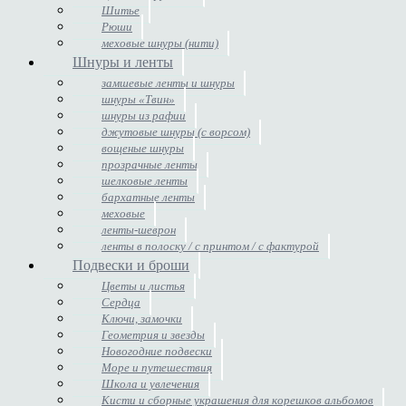
Шитье
Рюши
меховые шнуры (нити)
Шнуры и ленты
замшевые ленты и шнуры
шнуры «Твин»
шнуры из рафии
джутовые шнуры (с ворсом)
вощеные шнуры
прозрачные ленты
шелковые ленты
бархатные ленты
меховые
ленты-шеврон
ленты в полоску / с принтом / с фактурой
Подвески и броши
Цветы и листья
Сердца
Ключи, замочки
Геометрия и звезды
Новогодние подвески
Море и путешествия
Школа и увлечения
Кисти и сборные украшения для корешков альбомов