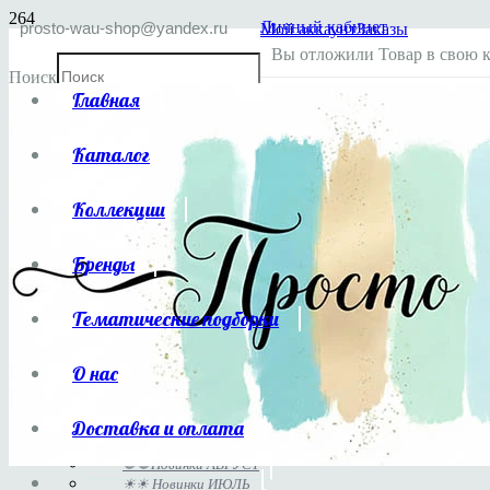
Личный кабинет
prosto-wau-shop@yandex.ru
Мой аккаунт
Заказы
Вы отложили
Товар
в свою к
Поиск
Главная
×
Каталог
Коллекции
Бренды
Тематические подборки
Каталог
О нас
Доставка и оплата
НОВИНКИ
🌻🌻Новинки АВГУСТ
☀☀ Новинки ИЮЛЬ