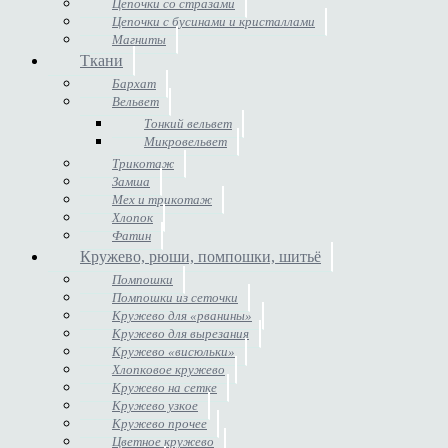
Цепочки со стразами
Цепочки с бусинами и кристаллами
Магниты
Ткани
Бархат
Вельвет
Тонкий вельвет
Микровельвет
Трикотаж
Замша
Мех и трикотаж
Хлопок
Фатин
Кружево, рюши, помпошки, шитьё
Помпошки
Помпошки из сеточки
Кружево для «рванины»
Кружево для вырезания
Кружево «висюльки»
Хлопковое кружево
Кружево на сетке
Кружево узкое
Кружево прочее
Цветное кружево