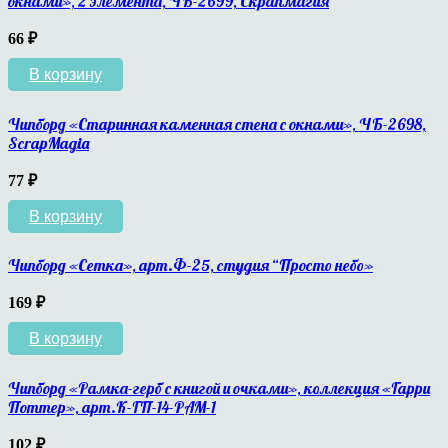
окнами», 2 элемента, ЧБ-2699, Скрапмагия
66
₽
В корзину
Чипборд «Старинная каменная стена с окнами», ЧБ-2698,
ScrapMagia
77
₽
В корзину
Чипборд «Сетка», арт.Ф-25, студия “Просто небо»
169
₽
В корзину
Чипборд «Рамка-герб с книгой и очками», коллекция «Гарри
Поттер», арт.К-ГП-14-РАМ-1
102
₽