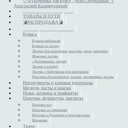
🤍🩵Подборка для курса “Дела СердеШные” с
Анастасией Калимуллиной
______________________
ТОВАРЫ В ПУТИ
💣РАСПРОДАЖА💣
______________________
Бумага
Бумага наборами
Бумага по листу
Листы для вырезания, высечки, теги, наклейки
Фоновые листы
«Деревянный» принт
Листы в клетку
Листы с бабочками для вырезания
Пластик для шейкеров, калька, ацетатные листы
Инструменты и клеевые материалы
Медиум, пасты и краски
Ножи, штампы и трафареты
Цепочки, фурнитура, магниты
Цепочки все
Цепочки со стразами
Цепочки с бусинами и кристаллами
Магниты
Ткани