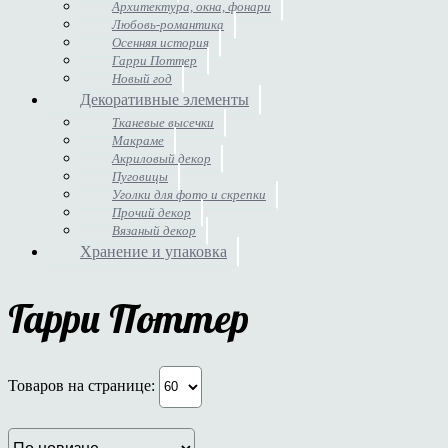
Архитектура, окна, фонари
Любовь-романтика
Осенняя история
Гарри Поттер
Новый год
Декоративные элементы
Тканевые высечки
Макраме
Акриловый декор
Пуговицы
Уголки для фото и скрепки
Прочий декор
Вязаный декор
Хранение и упаковка
Гарри Поттер
Товаров на странице: