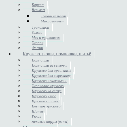
Бархат
Вельвет
Тонкий вельвет
Микровельвет
Трикотаж
Замша
Мех и трикотаж
Хлопок
Фатин
Кружево, рюши, помпошки, шитьё
Помпошки
Помпошки из сеточки
Кружево для «рванины»
Кружево для вырезания
Кружево «висюльки»
Хлопковое кружево
Кружево на сетке
Кружево узкое
Кружево прочее
Цветное кружево
Шитье
Рюши
меховые шнуры (нити)