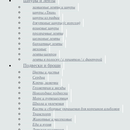
Шнуры и ленты
замшевые ленты и шнуры
шнуры «Твин»
шнуры из рафии
джутовые шнуры (с ворсом)
вощеные шнуры
прозрачные ленты
шелковые ленты
бархатные ленты
меховые
ленты-шеврон
ленты в полоску / с принтом / с фактурой
Подвески и броши
Цветы и листья
Сердца
Ключи, замочки
Геометрия и звезды
Новогодние подвески
Море и путешествия
Школа и увлечения
Кисти и сборные украшения для корешков альбомов
Транспорт
Животные и насекомые
Еда и кухня
Детская коллекция