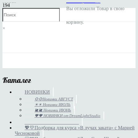
Поиск
Личный кабинет
Мой аккаунт
Заказы
Вы отложили
Товар
в свою
корзину.
×
Каталог
НОВИНКИ
🌻🌻Новинки АВГУСТ
☀☀ Новинки ИЮЛЬ
🐌🐌 Новинки ИЮНЬ
🖤🖤 НОВИНКИ от DreamLightStudio
______________________
💖💛Подборка для курса «В лучах заката» с Марией
Чесноковой