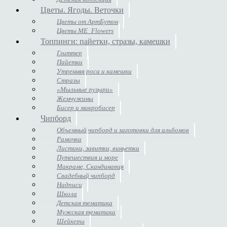
Цветы. Ягоды. Веточки
Цветы от АртБутон
Цветы ME_Flowers
Топпинги: пайетки, стразы, камешки
Глиттер
Пайетки
Утренняя роса и камешки
Стразы
«Мыльные пузыри»
Жемчужины
Бисер и микробисер
Чипборд
Объемный чипборд и заготовки для альбомов
Рамочки
Листики, завитки, виньетки
Путешествия и море
Макраме, Скандинавия
Свадебный чипборд
Надписи
Школа
Детская тематика
Мужская тематика
Шейкеры