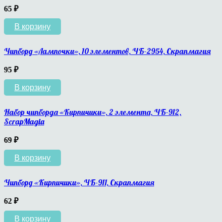
65
₽
В корзину
Чипборд «Лампочки», 10 элементов, ЧБ-2954, Скрапмагия
95
₽
В корзину
Набор чипборда «Кирпичики», 2 элемента, ЧБ-912,
ScrapMagia
69
₽
В корзину
Чипборд «Кирпичики», ЧБ-911, Скрапмагия
62
₽
В корзину