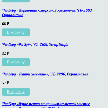
Чипборд «Кирпичная кладка», 2 элемента, ЧБ-2689,
Скрапмагия
66
₽
В корзину
Чипборд «9 и 3/4», ЧБ-2691, ScrapMagia
32
₽
В корзину
Чипборд «Готическое окно», ЧБ-2296, Скрапмагия
57
₽
В корзину
Чипборд «Фрагменты старинной каменной стены с