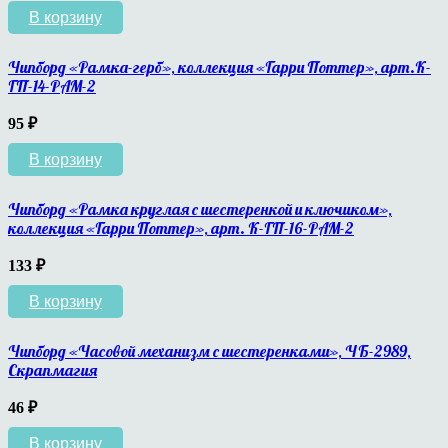
В корзину
Чипборд «Рамка-герб», коллекция «Гарри Поттер», арт.К-
ГП-14-РАМ-2
95
₽
В корзину
Чипборд «Рамка круглая с шестеренкой и ключиком»,
коллекция «Гарри Поттер», арт. К-ГП-16-РАМ-2
133
₽
В корзину
Чипборд «Часовой механизм с шестеренками», ЧБ-2989,
Скрапмагия
46
₽
В корзину