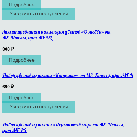
Подробнее
Уведомить о поступлении
Лимитированная коллекция цветов «О любви» от
ME_Flowers, арт.MF-OL
800
₽
Подробнее
Набор цветов из ткани «Капучино» от ME_Flowers, арт.MF-K
690
₽
Подробнее
Уведомить о поступлении
Набор цветов из ткани «Персиковый сад» от ME_Flowers,
арт.MF-PS