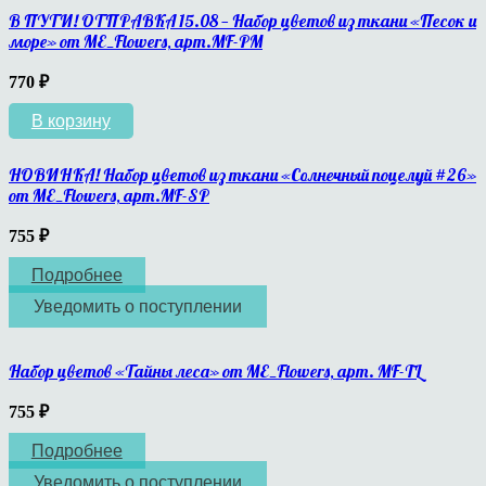
В ПУТИ! ОТПРАВКА 15.08 — Набор цветов из ткани «Песок и
море» от ME_Flowers, арт.MF-PM
770
₽
В корзину
НОВИНКА! Набор цветов из ткани «Солнечный поцелуй #26»
от ME_Flowers, арт.MF-SP
755
₽
Подробнее
Уведомить о поступлении
Набор цветов «Тайны леса» от ME_Flowers, арт. MF-TL
755
₽
Подробнее
Уведомить о поступлении