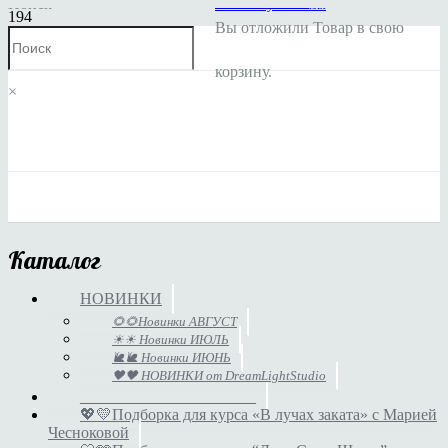
Поиск
Личный кабинет
Мой аккаунт
Заказы
Вы отложили
Товар
в свою
корзину.
×
Каталог
НОВИНКИ
🌻🌻Новинки АВГУСТ
☀☀ Новинки ИЮЛЬ
🐌🐌 Новинки ИЮНЬ
🖤🖤 НОВИНКИ от DreamLightStudio
______________________
💖💛Подборка для курса «В лучах заката» с Марией
Чесноковой