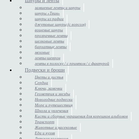
Шнуры и ленты
замшевые ленты и шнуры
шнуры «Твин»
шнуры из рафии
джутовые шнуры (с ворсом)
вощеные шнуры
прозрачные ленты
шелковые ленты
бархатные ленты
меховые
ленты-шеврон
ленты в полоску / с принтом / с фактурой
Подвески и броши
Цветы и листья
Сердца
Ключи, замочки
Геометрия и звезды
Новогодние подвески
Море и путешествия
Школа и увлечения
Кисти и сборные украшения для корешков альбомов
Транспорт
Животные и насекомые
Еда и кухня
Детская коллекция