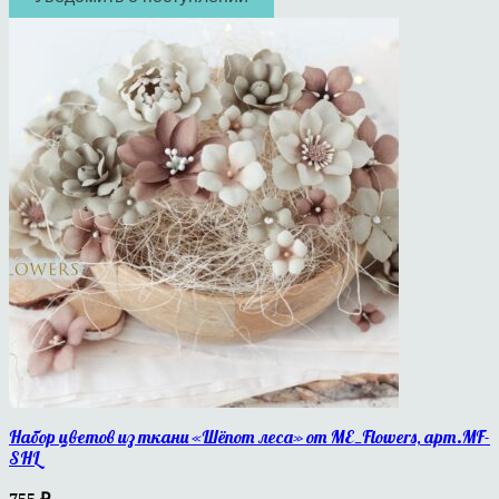
Набор цветов из ткани «Шёпот леса» от ME_Flowers, арт.MF-
SHL