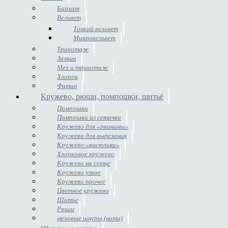
Бархат
Вельвет
Тонкий вельвет
Микровельвет
Трикотаж
Замша
Мех и трикотаж
Хлопок
Фатин
Кружево, рюши, помпошки, шитьё
Помпошки
Помпошки из сеточки
Кружево для «рванины»
Кружево для вырезания
Кружево «висюльки»
Хлопковое кружево
Кружево на сетке
Кружево узкое
Кружево прочее
Цветное кружево
Шитье
Рюши
меховые шнуры (нити)