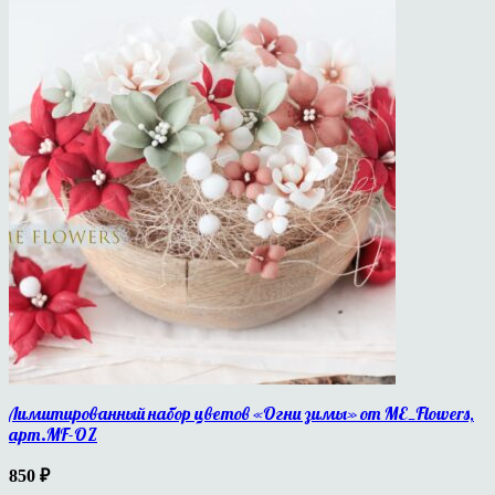
Лимитированный набор цветов «Огни зимы» от ME_Flowers,
арт.MF-OZ
850
₽