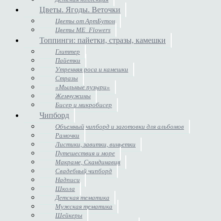
Цветы. Ягоды. Веточки
Цветы от АртБутон
Цветы ME_Flowers
Топпинги: пайетки, стразы, камешки
Глиттер
Пайетки
Утренняя роса и камешки
Стразы
«Мыльные пузыри»
Жемчужины
Бисер и микробисер
Чипборд
Объемный чипборд и заготовки для альбомов
Рамочки
Листики, завитки, виньетки
Путешествия и море
Макраме, Скандинавия
Свадебный чипборд
Надписи
Школа
Детская тематика
Мужская тематика
Шейкеры