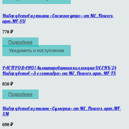
Набор цветов из ткани «Снежное утро» от ME_Flowers,
арт.MF-SU
770
₽
Подробнее
Уведомить о поступлении
РАСПРОДАНО! Лимитированная коллекция ОСЕНЬ’24
Набор цветов «3-е сентября» от ME_Flowers, арт. MF-TS
850
₽
Подробнее
Набор цветов из ткани «Сумерки» от ME_Flowers, арт.MF-
SM
690
₽