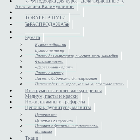
🤍🩵Подборка для курса “Дела СердеШные” с
Анастасией Калимуллиной
______________________
ТОВАРЫ В ПУТИ
💣РАСПРОДАЖА💣
______________________
Бумага
Бумага наборами
Бумага по листу
Листы для вырезания, высечки, теги, наклейки
Фоновые листы
«Деревянный» принт
Листы в клетку
Листы с бабочками для вырезания
Пластик для шейкеров, калька, ацетатные листы
Инструменты и клеевые материалы
Медиум, пасты и краски
Ножи, штампы и трафареты
Цепочки, фурнитура, магниты
Цепочки все
Цепочки со стразами
Цепочки с бусинами и кристаллами
Магниты
Ткани