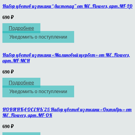
Набор цветов из ткани “Листопад” от ME_Flowers, арт.MF-LD
690
₽
Подробнее
Уведомить о поступлении
Набор цветов из ткани «Малиновый щербет» от ME_Flowers,
арт.MF-MCH
690
₽
Подробнее
Уведомить о поступлении
НОВИНКА ОСЕНЬ’25 Набор цветов из ткани «Oктябрь» от
ME_Flowers, арт.MF-OK
690
₽