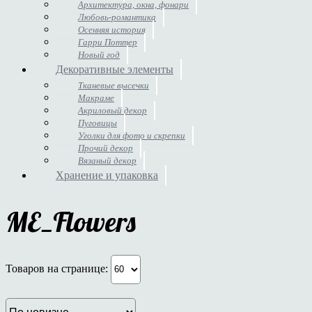
Архитектура, окна, фонари
Любовь-романтика
Осенняя история
Гарри Поттер
Новый год
Декоративные элементы
Тканевые высечки
Макраме
Акриловый декор
Пуговицы
Уголки для фото и скрепки
Прочий декор
Вязаный декор
Хранение и упаковка
ME_Flowers
Товаров на странице: