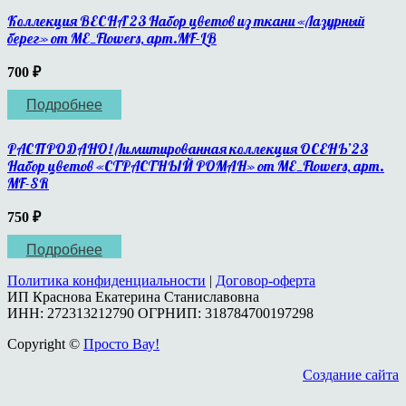
Коллекция ВЕСНА’23 Набор цветов из ткани «Лазурный
берег» от ME_Flowers, арт.MF-LB
700
₽
Подробнее
РАСПРОДАНО! Лимитированная коллекция ОСЕНЬ’23
Набор цветов «СТРАСТНЫЙ РОМАН» от ME_Flowers, арт.
MF-SR
750
₽
Подробнее
Политика конфиденциальности
|
Договор-оферта
ИП Краснова Екатерина Станиславовна
ИНН: 272313212790 ОГРНИП: 318784700197298
Copyright ©
Просто Вау!
Создание сайта