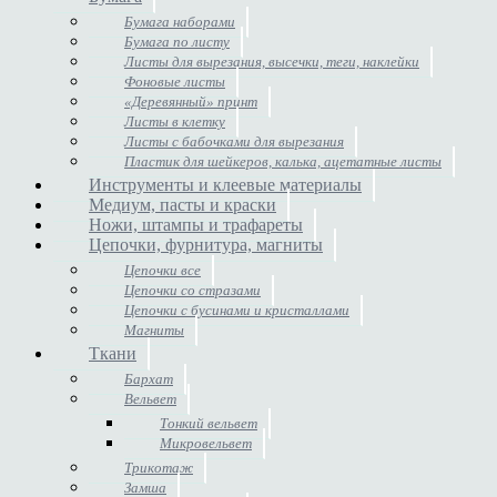
Бумага наборами
Бумага по листу
Листы для вырезания, высечки, теги, наклейки
Фоновые листы
«Деревянный» принт
Листы в клетку
Листы с бабочками для вырезания
Пластик для шейкеров, калька, ацетатные листы
Инструменты и клеевые материалы
Медиум, пасты и краски
Ножи, штампы и трафареты
Цепочки, фурнитура, магниты
Цепочки все
Цепочки со стразами
Цепочки с бусинами и кристаллами
Магниты
Ткани
Бархат
Вельвет
Тонкий вельвет
Микровельвет
Трикотаж
Замша