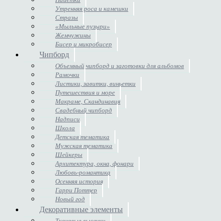
Утренняя роса и камешки
Стразы
«Мыльные пузыри»
Жемчужины
Бисер и микробисер
Чипборд
Объемный чипборд и заготовки для альбомов
Рамочки
Листики, завитки, виньетки
Путешествия и море
Макраме, Скандинавия
Свадебный чипборд
Надписи
Школа
Детская тематика
Мужская тематика
Шейкеры
Архитектура, окна, фонари
Любовь-романтика
Осенняя история
Гарри Поттер
Новый год
Декоративные элементы
Тканевые высечки