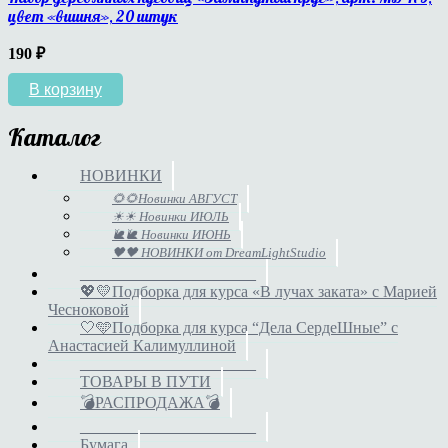
цвет «вишня», 20 штук
190
₽
В корзину
Каталог
НОВИНКИ
🌻🌻Новинки АВГУСТ
☀☀ Новинки ИЮЛЬ
🐌🐌 Новинки ИЮНЬ
🖤🖤 НОВИНКИ от DreamLightStudio
______________________
💖💛Подборка для курса «В лучах заката» с Марией
Чесноковой
🤍🩵Подборка для курса “Дела СердеШные” с
Анастасией Калимуллиной
______________________
ТОВАРЫ В ПУТИ
💣РАСПРОДАЖА💣
______________________
Бумага