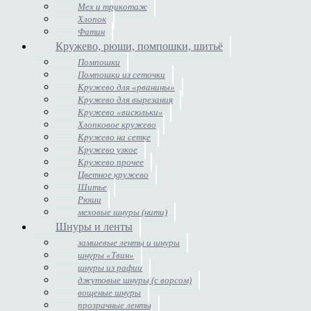
Мех и трикотаж
Хлопок
Фатин
Кружево, рюши, помпошки, шитьё
Помпошки
Помпошки из сеточки
Кружево для «рванины»
Кружево для вырезания
Кружево «висюльки»
Хлопковое кружево
Кружево на сетке
Кружево узкое
Кружево прочее
Цветное кружево
Шитье
Рюши
меховые шнуры (нити)
Шнуры и ленты
замшевые ленты и шнуры
шнуры «Твин»
шнуры из рафии
джутовые шнуры (с ворсом)
вощеные шнуры
прозрачные ленты