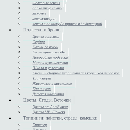
шелковые ленты
бархатные ленты
меховые
ленты-шеврон
ленты в полоску / с принтом / с фактурой
Подвески и броши
Цветы и листья
Сердца
Ключи, замочки
Геометрия и звезды
Новогодние подвески
Море и путешествия
Школа и увлечения
Кисти и сборные украшения для корешков альбомов
Транспорт
Животные и насекомые
Еда и кухня
Детская коллекция
Цветы. Ягоды. Веточки
Цветы от АртБутон
Цветы ME_Flowers
Топпинги: пайетки, стразы, камешки
Глиттер
Пайетки