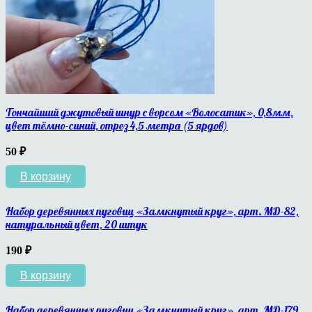
Тончайший джутовый шнур с ворсом «Волосатик», 0,8мм,
цвет тёмно-синий, отрез 4,5 метра (5 ярдов)
50
₽
В корзину
Набор деревянных пуговиц «Замкнутый круг», арт. МД-82,
натуральный цвет, 20 штук
190
₽
В корзину
Набор деревянных пуговиц «Замкнутый круг», арт. МД-179,