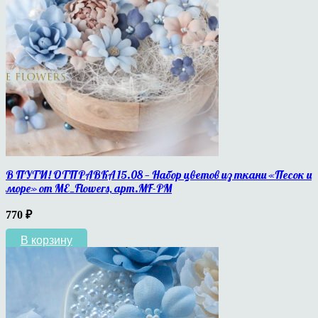
В ПУТИ! ОТПРАВКА 15.08 — Набор цветов из ткани «Песок и
море» от ME_Flowers, арт.MF-PM
770
₽
В корзину