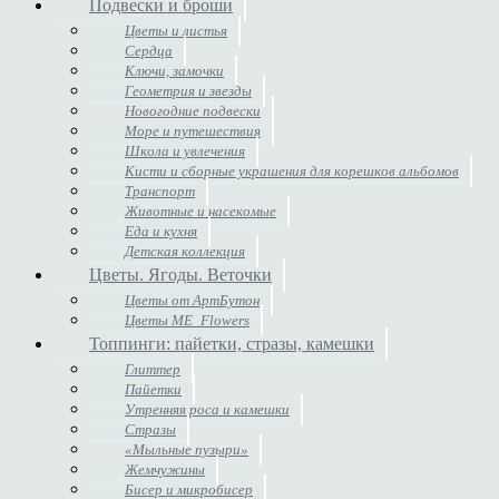
Подвески и броши
Цветы и листья
Сердца
Ключи, замочки
Геометрия и звезды
Новогодние подвески
Море и путешествия
Школа и увлечения
Кисти и сборные украшения для корешков альбомов
Транспорт
Животные и насекомые
Еда и кухня
Детская коллекция
Цветы. Ягоды. Веточки
Цветы от АртБутон
Цветы ME_Flowers
Топпинги: пайетки, стразы, камешки
Глиттер
Пайетки
Утренняя роса и камешки
Стразы
«Мыльные пузыри»
Жемчужины
Бисер и микробисер