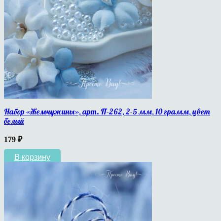
Набор «Жемчужины», арт. П-262, 2-5 мм, 10 грамм, цвет
белый
179
₽
В корзину