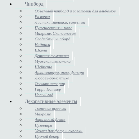
Чипборд
Объемный чипборд и заготовки для альбомов
Рамочки
Листики, завитки, виньетки
Путешествия и море
Макраме, Скандинавия
Свадебный чипборд
Надписи
Школа
Детская тематика
Мужская тематика
Шейкеры
Архитектура, окна, фонари
Любовь-романтика
Осенняя история
Гарри Поттер
Новый год
Декоративные элементы
Тканевые высечки
Макраме
Акриловый декор
Пуговицы
Уголки для фото и скрепки
Прочий декор