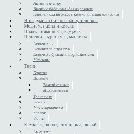
Листы в клетку
Листы с бабочками для вырезания
Пластик для шейкеров, калька, ацетатные листы
Инструменты и клеевые материалы
Медиум, пасты и краски
Ножи, штампы и трафареты
Цепочки, фурнитура, магниты
Цепочки все
Цепочки со стразами
Цепочки с бусинами и кристаллами
Магниты
Ткани
Бархат
Вельвет
Тонкий вельвет
Микровельвет
Трикотаж
Замша
Мех и трикотаж
Хлопок
Фатин
Кружево, рюши, помпошки, шитьё
Помпошки