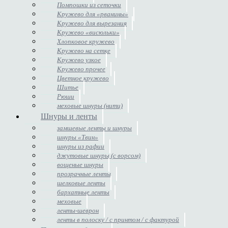
Помпошки из сеточки
Кружево для «рванины»
Кружево для вырезания
Кружево «висюльки»
Хлопковое кружево
Кружево на сетке
Кружево узкое
Кружево прочее
Цветное кружево
Шитье
Рюши
меховые шнуры (нити)
Шнуры и ленты
замшевые ленты и шнуры
шнуры «Твин»
шнуры из рафии
джутовые шнуры (с ворсом)
вощеные шнуры
прозрачные ленты
шелковые ленты
бархатные ленты
меховые
ленты-шеврон
ленты в полоску / с принтом / с фактурой