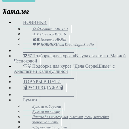
Каталог
НОВИНКИ
🌻🌻Новинки АВГУСТ
☀☀ Новинки ИЮЛЬ
🐌🐌 Новинки ИЮНЬ
🖤🖤 НОВИНКИ от DreamLightStudio
______________________
💖💛Подборка для курса «В лучах заката» с Марией
Чесноковой
🤍🩵Подборка для курса “Дела СердеШные” с
Анастасией Калимуллиной
______________________
ТОВАРЫ В ПУТИ
💣РАСПРОДАЖА💣
______________________
Бумага
Бумага наборами
Бумага по листу
Листы для вырезания, высечки, теги, наклейки
Фоновые листы
«Деревянный» принт