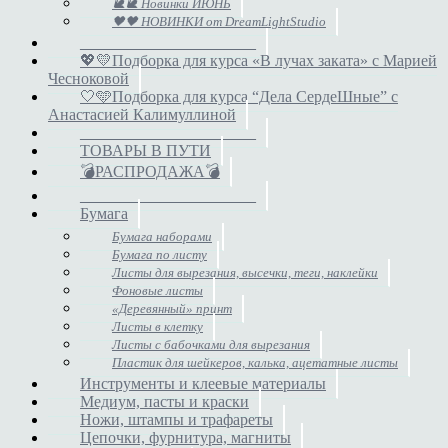
🐌🐌 Новинки ИЮНЬ
🖤🖤 НОВИНКИ от DreamLightStudio
______________________
💖💛Подборка для курса «В лучах заката» с Марией
Чесноковой
🤍🩵Подборка для курса “Дела СердеШные” с
Анастасией Калимуллиной
______________________
ТОВАРЫ В ПУТИ
💣РАСПРОДАЖА💣
______________________
Бумага
Бумага наборами
Бумага по листу
Листы для вырезания, высечки, теги, наклейки
Фоновые листы
«Деревянный» принт
Листы в клетку
Листы с бабочками для вырезания
Пластик для шейкеров, калька, ацетатные листы
Инструменты и клеевые материалы
Медиум, пасты и краски
Ножи, штампы и трафареты
Цепочки, фурнитура, магниты