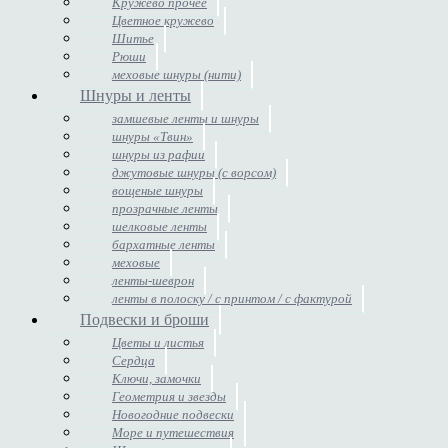
Кружево прочее
Цветное кружево
Шитье
Рюши
меховые шнуры (нити)
Шнуры и ленты
замшевые ленты и шнуры
шнуры «Твин»
шнуры из рафии
джутовые шнуры (с ворсом)
вощеные шнуры
прозрачные ленты
шелковые ленты
бархатные ленты
меховые
ленты-шеврон
ленты в полоску / с принтом / с фактурой
Подвески и броши
Цветы и листья
Сердца
Ключи, замочки
Геометрия и звезды
Новогодние подвески
Море и путешествия