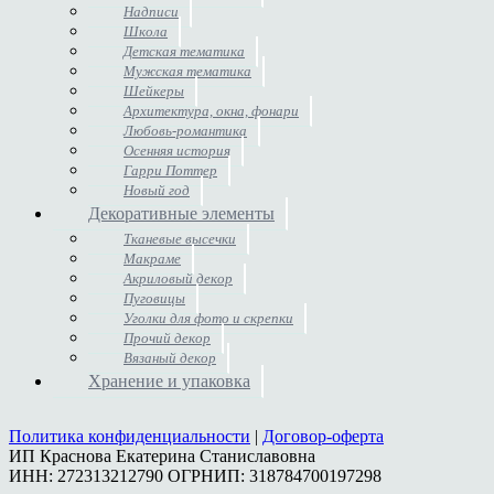
Надписи
Школа
Детская тематика
Мужская тематика
Шейкеры
Архитектура, окна, фонари
Любовь-романтика
Осенняя история
Гарри Поттер
Новый год
Декоративные элементы
Тканевые высечки
Макраме
Акриловый декор
Пуговицы
Уголки для фото и скрепки
Прочий декор
Вязаный декор
Хранение и упаковка
Политика конфиденциальности
|
Договор-оферта
ИП Краснова Екатерина Станиславовна
ИНН: 272313212790 ОГРНИП: 318784700197298