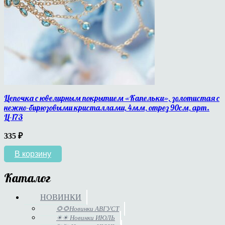
Цепочка с ювелирным покрытием «Капельки», золотистая с
нежно-бирюзовыми кристаллами, 4мм, отрез 90см, арт.
Ц-173
335
₽
В корзину
Каталог
НОВИНКИ
🌻🌻Новинки АВГУСТ
☀☀ Новинки ИЮЛЬ