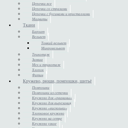
Цепочки все
Цепочки со стразами
Цепочки с бусинами и кристаллами
Магниты
Ткани
Бархат
Вельвет
Тонкий вельвет
Микровельвет
Трикотаж
Замша
Мех и трикотаж
Хлопок
Фатин
Кружево, рюши, помпошки, шитьё
Помпошки
Помпошки из сеточки
Кружево для «рванины»
Кружево для вырезания
Кружево «висюльки»
Хлопковое кружево
Кружево на сетке
Кружево узкое