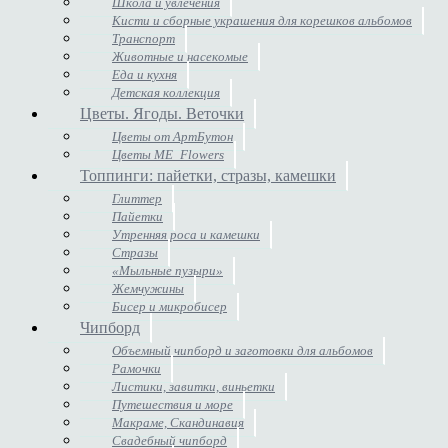
Школа и увлечения
Кисти и сборные украшения для корешков альбомов
Транспорт
Животные и насекомые
Еда и кухня
Детская коллекция
Цветы. Ягоды. Веточки
Цветы от АртБутон
Цветы ME_Flowers
Топпинги: пайетки, стразы, камешки
Глиттер
Пайетки
Утренняя роса и камешки
Стразы
«Мыльные пузыри»
Жемчужины
Бисер и микробисер
Чипборд
Объемный чипборд и заготовки для альбомов
Рамочки
Листики, завитки, виньетки
Путешествия и море
Макраме, Скандинавия
Свадебный чипборд