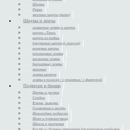
Шитье
Рюши
меховые шнуры (нити)
Шнуры и ленты
замшевые ленты и шнуры
шнуры «Твин»
шнуры из рафии
джутовые шнуры (с ворсом)
вощеные шнуры
прозрачные ленты
шелковые ленты
бархатные ленты
меховые
ленты-шеврон
ленты в полоску / с принтом / с фактурой
Подвески и броши
Цветы и листья
Сердца
Ключи, замочки
Геометрия и звезды
Новогодние подвески
Море и путешествия
Школа и увлечения
Кисти и сборные украшения для корешков альбомов