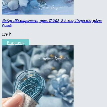
Набор «Жемчужины», арт. П-262, 2-5 мм, 10 грамм, цвет
белый
179
₽
В корзину