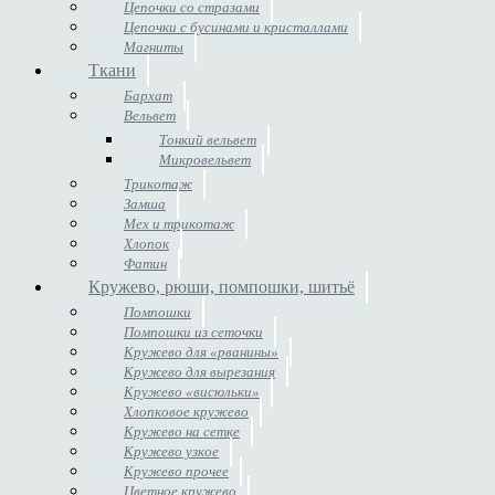
Цепочки со стразами
Цепочки с бусинами и кристаллами
Магниты
Ткани
Бархат
Вельвет
Тонкий вельвет
Микровельвет
Трикотаж
Замша
Мех и трикотаж
Хлопок
Фатин
Кружево, рюши, помпошки, шитьё
Помпошки
Помпошки из сеточки
Кружево для «рванины»
Кружево для вырезания
Кружево «висюльки»
Хлопковое кружево
Кружево на сетке
Кружево узкое
Кружево прочее
Цветное кружево