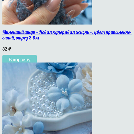
Милейший шнур «Новая кучерявая жизнь», цвет припыленно-
синий, отрез 2,5м
82
₽
В корзину