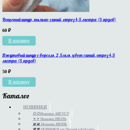
Вощеный шнур, пыльно-синий, отрез 4,5 метра (5 ярдов)
60
₽
В корзину
Джутовый шнур с ворсом, 2,5мм, цвет синий, отрез 4,5
метра (5 ярдов)
50
₽
В корзину
Каталог
НОВИНКИ
🌻🌻Новинки АВГУСТ
☀☀ Новинки ИЮЛЬ
🐌🐌 Новинки ИЮНЬ
🖤🖤 НОВИНКИ от DreamLightStudio