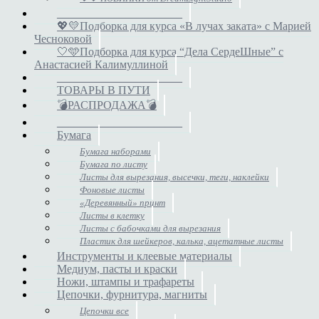
______________________
💖💛Подборка для курса «В лучах заката» с Марией
Чесноковой
🤍🩵Подборка для курса “Дела СердеШные” с
Анастасией Калимуллиной
______________________
ТОВАРЫ В ПУТИ
💣РАСПРОДАЖА💣
______________________
Бумага
Бумага наборами
Бумага по листу
Листы для вырезания, высечки, теги, наклейки
Фоновые листы
«Деревянный» принт
Листы в клетку
Листы с бабочками для вырезания
Пластик для шейкеров, калька, ацетатные листы
Инструменты и клеевые материалы
Медиум, пасты и краски
Ножи, штампы и трафареты
Цепочки, фурнитура, магниты
Цепочки все