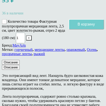
36 в наличии
Количество товара Фактурная
В корзину
полупрозрачная мерцающая лента, 2,5
см, цвет золотисто-рыжая, отрез 2 ярда
(180 см)
Бренд:
MayArts
Метки:
горчичный
,
мерцающие ленты
,
оранжевый
,
Осень
,
прозрачные ленты
,
рыжий
Описание
Описание
Это потрясающий вид лент. Наощупь будто шелковистая кожа
младенца. Они имеют тонкое деликатное мерцание, которое
лишь слегка играет на сгибах ленты, и легкую фактуру в виде
прерывающихся полосок,
Лента полупрозрачная, содержит ровно столько крахмала,
сколько нужно, чтобы удерживать красивую петлю у бантов.
Благодаря своей полупрозрачности она не утяжеляет работу,