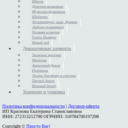
Школа
Детская тематика
Мужская тематика
Шейкеры
Архитектура, окна, фонари
Любовь-романтика
Осенняя история
Гарри Поттер
Новый год
Декоративные элементы
Тканевые высечки
Макраме
Акриловый декор
Пуговицы
Уголки для фото и скрепки
Прочий декор
Вязаный декор
Хранение и упаковка
Политика конфиденциальности
|
Договор-оферта
ИП Краснова Екатерина Станиславовна
ИНН: 272313212790 ОГРНИП: 318784700197298
Copyright ©
Просто Вау!