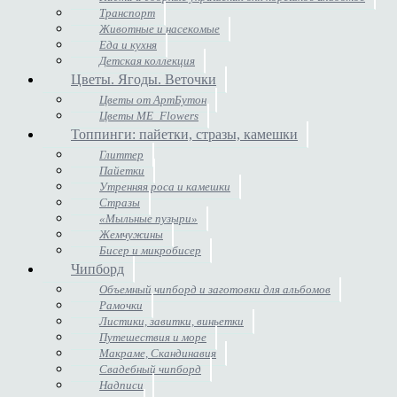
Транспорт
Животные и насекомые
Еда и кухня
Детская коллекция
Цветы. Ягоды. Веточки
Цветы от АртБутон
Цветы ME_Flowers
Топпинги: пайетки, стразы, камешки
Глиттер
Пайетки
Утренняя роса и камешки
Стразы
«Мыльные пузыри»
Жемчужины
Бисер и микробисер
Чипборд
Объемный чипборд и заготовки для альбомов
Рамочки
Листики, завитки, виньетки
Путешествия и море
Макраме, Скандинавия
Свадебный чипборд
Надписи