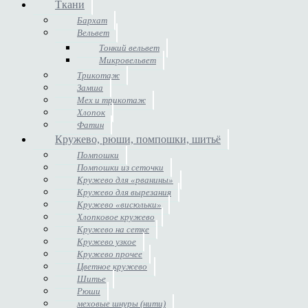
Ткани
Бархат
Вельвет
Тонкий вельвет
Микровельвет
Трикотаж
Замша
Мех и трикотаж
Хлопок
Фатин
Кружево, рюши, помпошки, шитьё
Помпошки
Помпошки из сеточки
Кружево для «рванины»
Кружево для вырезания
Кружево «висюльки»
Хлопковое кружево
Кружево на сетке
Кружево узкое
Кружево прочее
Цветное кружево
Шитье
Рюши
меховые шнуры (нити)