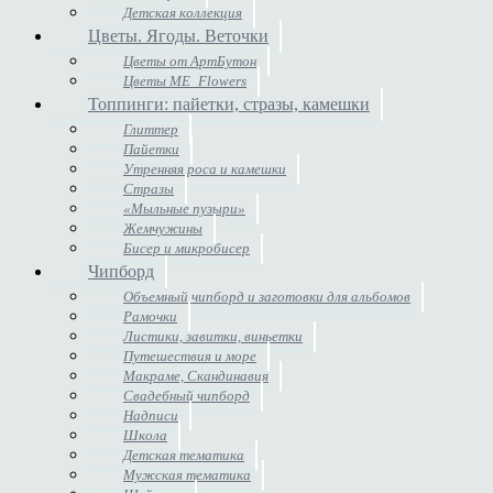
Детская коллекция
Цветы. Ягоды. Веточки
Цветы от АртБутон
Цветы ME_Flowers
Топпинги: пайетки, стразы, камешки
Глиттер
Пайетки
Утренняя роса и камешки
Стразы
«Мыльные пузыри»
Жемчужины
Бисер и микробисер
Чипборд
Объемный чипборд и заготовки для альбомов
Рамочки
Листики, завитки, виньетки
Путешествия и море
Макраме, Скандинавия
Свадебный чипборд
Надписи
Школа
Детская тематика
Мужская тематика