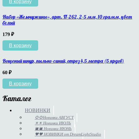
В корзину
Набор «Жемчужины», арт. П-262, 2-5 мм, 10 грамм, цвет
белый
179
₽
В корзину
Вощеный шнур, пыльно-синий, отрез 4,5 метра (5 ярдов)
60
₽
В корзину
Каталог
НОВИНКИ
🌻🌻Новинки АВГУСТ
☀☀ Новинки ИЮЛЬ
🐌🐌 Новинки ИЮНЬ
🖤🖤 НОВИНКИ от DreamLightStudio