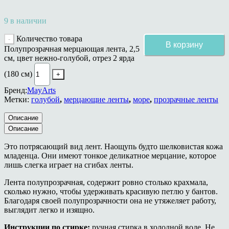
9 в наличии
Количество товара
В корзину
Полупрозрачная мерцающая лента, 2,5
см, цвет нежно-голубой, отрез 2 ярда
(180 см)
Бренд:
MayArts
Метки:
голубой
,
мерцающие ленты
,
море
,
прозрачные ленты
Описание
Описание
Это потрясающий вид лент. Наощупь будто шелковистая кожа
младенца. Они имеют тонкое деликатное мерцание, которое
лишь слегка играет на сгибах ленты.
Лента полупрозрачная, содержит ровно столько крахмала,
сколько нужно, чтобы удерживать красивую петлю у бантов.
Благодаря своей полупрозрачности она не утяжеляет работу,
выглядит легко и изящно.
Инструкции по стирке:
ручная стирка в холодной воде. Не