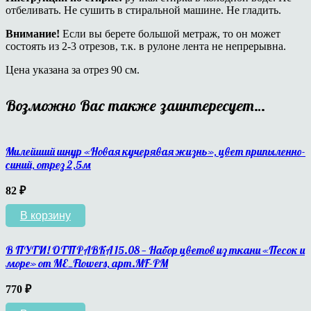
отбеливать. Не сушить в стиральной машине. Не гладить.
Внимание!
Если вы берете большой метраж, то он может
состоять из 2-3 отрезов, т.к. в рулоне лента не непрерывна.
Цена указана за отрез 90 см.
Возможно Вас также заинтересует…
Милейший шнур «Новая кучерявая жизнь», цвет припыленно-
синий, отрез 2,5м
82
₽
В корзину
В ПУТИ! ОТПРАВКА 15.08 — Набор цветов из ткани «Песок и
море» от ME_Flowers, арт.MF-PM
770
₽