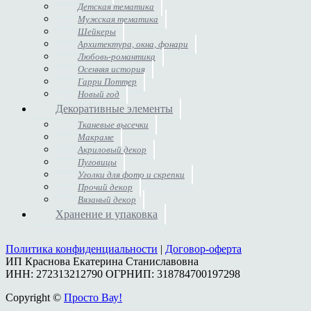
Детская тематика
Мужская тематика
Шейкеры
Архитектура, окна, фонари
Любовь-романтика
Осенняя история
Гарри Поттер
Новый год
Декоративные элементы
Тканевые высечки
Макраме
Акриловый декор
Пуговицы
Уголки для фото и скрепки
Прочий декор
Вязаный декор
Хранение и упаковка
Политика конфиденциальности
|
Договор-оферта
ИП Краснова Екатерина Станиславовна
ИНН: 272313212790 ОГРНИП: 318784700197298
Copyright ©
Просто Вау!