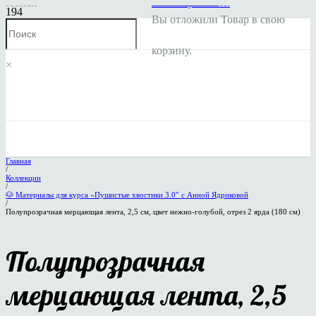
Поиск
Личный кабинет
Мой аккаунт
Заказы
Вы отложили
Товар
в свою
корзину.
×
Главная
/
Коллекции
/
🐶 Материалы для курса «Пушистые хвостики 3.0″ с Анной Ядриковой
/
Полупрозрачная мерцающая лента, 2,5 см, цвет нежно-голубой, отрез 2 ярда (180 см)
Полупрозрачная
мерцающая лента, 2,5