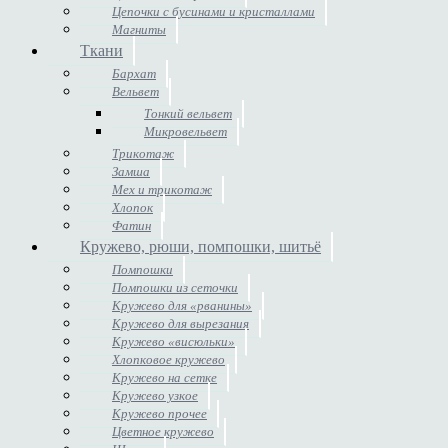
Цепочки с бусинами и кристаллами
Магниты
Ткани
Бархат
Вельвет
Тонкий вельвет
Микровельвет
Трикотаж
Замша
Мех и трикотаж
Хлопок
Фатин
Кружево, рюши, помпошки, шитьё
Помпошки
Помпошки из сеточки
Кружево для «рванины»
Кружево для вырезания
Кружево «висюльки»
Хлопковое кружево
Кружево на сетке
Кружево узкое
Кружево прочее
Цветное кружево