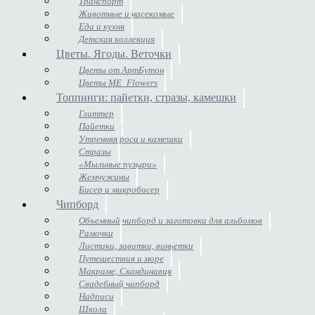
Транспорт
Животные и насекомые
Еда и кухня
Детская коллекция
Цветы. Ягоды. Веточки
Цветы от АртБутон
Цветы ME_Flowers
Топпинги: пайетки, стразы, камешки
Глиттер
Пайетки
Утренняя роса и камешки
Стразы
«Мыльные пузыри»
Жемчужины
Бисер и микробисер
Чипборд
Объемный чипборд и заготовки для альбомов
Рамочки
Листики, завитки, виньетки
Путешествия и море
Макраме, Скандинавия
Свадебный чипборд
Надписи
Школа