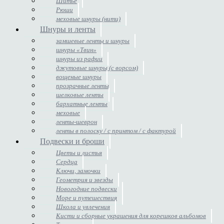
Шитье
Рюши
меховые шнуры (нити)
Шнуры и ленты
замшевые ленты и шнуры
шнуры «Твин»
шнуры из рафии
джутовые шнуры (с ворсом)
вощеные шнуры
прозрачные ленты
шелковые ленты
бархатные ленты
меховые
ленты-шеврон
ленты в полоску / с принтом / с фактурой
Подвески и броши
Цветы и листья
Сердца
Ключи, замочки
Геометрия и звезды
Новогодние подвески
Море и путешествия
Школа и увлечения
Кисти и сборные украшения для корешков альбомов