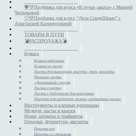
______________________
💖💛Подборка для курса «В лучах заката» с Марией
Чесноковой
🤍🩵Подборка для курса “Дела СердеШные” с
Анастасией Калимуллиной
______________________
ТОВАРЫ В ПУТИ
💣РАСПРОДАЖА💣
______________________
Бумага
Бумага наборами
Бумага по листу
Листы для вырезания, высечки, теги, наклейки
Фоновые листы
«Деревянный» принт
Листы в клетку
Листы с бабочками для вырезания
Пластик для шейкеров, калька, ацетатные листы
Инструменты и клеевые материалы
Медиум, пасты и краски
Ножи, штампы и трафареты
Цепочки, фурнитура, магниты
Цепочки все
Цепочки со стразами