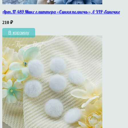
Арт.П-489 Микс глиттера «Синяя полночь», в VIP-баночке
210
₽
В корзину