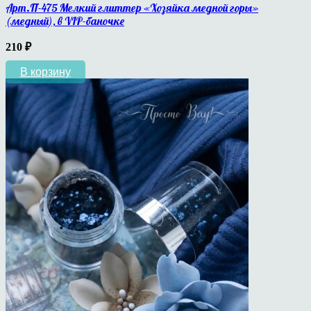
Арт.П-475 Мелкий глиттер «Хозяйка медной горы»
(медный), в VIP-баночке
210
₽
В корзину