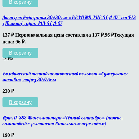
В корзину
Лист для вырезания 30х30 см «BEYOND THE SEA-07” от P13
(Польша), арт. P13-SEA-07
137
₽
Первоначальная цена составляла 137 ₽.
96
₽
Текущая
цена: 96 ₽.
В корзину
-30%
Бомбический тонкий шелковистый вельвет «Сумеречная
листва», отрез 30х75см
230
₽
В корзину
Арт.П-382 Микс глиттера «Тёплый сентябрь» (нежно-
салатовый с золотисто-ванильным переливом)
190
₽