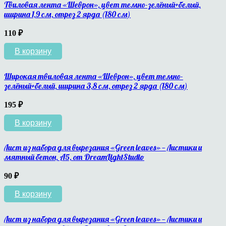
Твиловая лента «Шеврон», цвет темно-зелёный+белый,
ширина 1,9 см, отрез 2 ярда (180 см)
110
₽
В корзину
Широкая твиловая лента «Шеврон», цвет темно-
зелёный+белый, ширина 3,8 см, отрез 2 ярда (180 см)
195
₽
В корзину
Лист из набора для вырезания «Green leaves» — Листики и
мятный бетон, A5, от DreamLightStudio
90
₽
В корзину
Лист из набора для вырезания «Green leaves» — Листики и