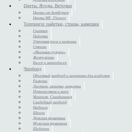
Цветы. Ягоды. Веточки
Цветы от АртБутон
Цветы ME_Flowers
Топпинги: пайетки, стразы, камешки
Глиттер
Пайетки
Утренняя роса и камешки
Стразы
«Мыльные пузыри»
Жемчужины
Бисер и микробисер
Чипборд
Объемный чипборд и заготовки для альбомов
Рамочки
Листики, завитки, виньетки
Путешествия и море
Макраме, Скандинавия
Свадебный чипборд
Надписи
Школа
Детская тематика
Мужская тематика
Шейкеры