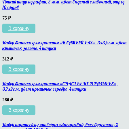
Тонкий шнур из рафии, 2 мм, цвет вкусный сливочный, отрез
10 ярдов
75
₽
В корзину
Набор баночек для хранения «В САМЫЙ РАЗ», 3х3,4 см, цвет
крышечек золото, 4 штуки
312
₽
В корзину
Набор баночек для хранения «СЧАСТЬЕ НЕ В РАЗМЕРЕ»,
3,7х2см, цвет крышечек серебро, 4 штуки
260
₽
В корзину
Набор надписей из чипборда «Загадывай, все сбудется», 2