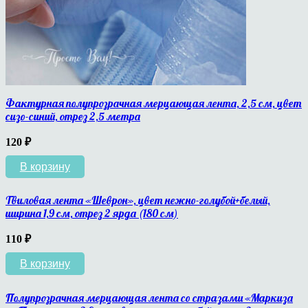
Фактурная полупрозрачная мерцающая лента, 2,5 см, цвет
сизо-синий, отрез 2,5 метра
120
₽
В корзину
Твиловая лента «Шеврон», цвет нежно-голубой+белый,
ширина 1,9 см, отрез 2 ярда (180 см)
110
₽
В корзину
Полупрозрачная мерцающая лента со стразами «Маркиза