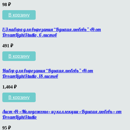
98
₽
В корзину
1/3 набора для вырезания “Вдыхая любовь” А4 от
DreamLightStudio, 6 листов
491
₽
В корзину
Набор для вырезания “Вдыхая любовь” А4 от
DreamLightStudio, 18 листов
1,404
₽
В корзину
Лист А4 «Молодожены» из коллекции «Вдыхая любовь» от
DreamLightStudio
95
₽