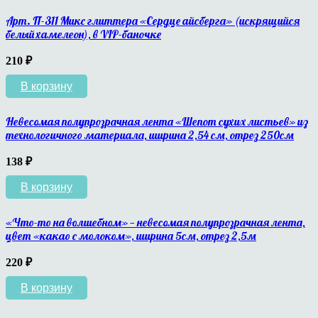
Арт. П-311 Микс глиттера «Сердце айсберга» (искрящийся
белый хамелеон), в VIP-баночке
210
₽
В корзину
Невесомая полупрозрачная лента «Шепот сухих листьев» из
технологичного материала, ширина 2,54 см, отрез 250см
138
₽
В корзину
«Что-то на волшебном» — невесомая полупрозрачная лента,
цвет «какао с молоком», ширина 5см, отрез 2,5м
220
₽
В корзину