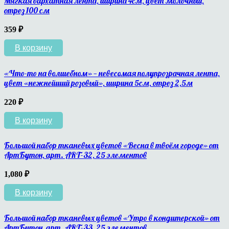
Мягкая бархатная лента, ширина 4см, цвет молочный,
отрез 100 см
359
₽
В корзину
«Что-то на волшебном» — невесомая полупрозрачная лента,
цвет «нежнейший розовый», ширина 5см, отрез 2,5м
220
₽
В корзину
Большой набор тканевых цветов «Весна в твоём городе» от
АртБутон, арт. ART-32, 25 элементов
1,080
₽
В корзину
Большой набор тканевых цветов «Утро в кондитерской» от
АртБутон, арт. ART-33, 25 элементов