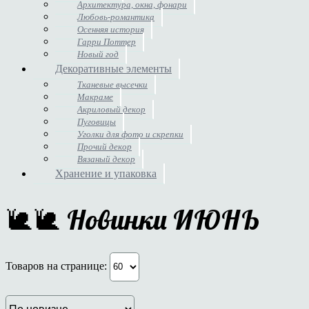
Архитектура, окна, фонари
Любовь-романтика
Осенняя история
Гарри Поттер
Новый год
Декоративные элементы
Тканевые высечки
Макраме
Акриловый декор
Пуговицы
Уголки для фото и скрепки
Прочий декор
Вязаный декор
Хранение и упаковка
🐌🐌 Новинки ИЮНЬ
Товаров на странице: