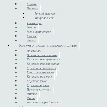
Бархат
Вельвет
Тонкий вельвет
Микровельвет
Трикотаж
Замша
Мех и трикотаж
Хлопок
Фатин
Кружево, рюши, помпошки, шитьё
Помпошки
Помпошки из сеточки
Кружево для «рванины»
Кружево для вырезания
Кружево «висюльки»
Хлопковое кружево
Кружево на сетке
Кружево узкое
Кружево прочее
Цветное кружево
Шитье
Рюши
меховые шнуры (нити)