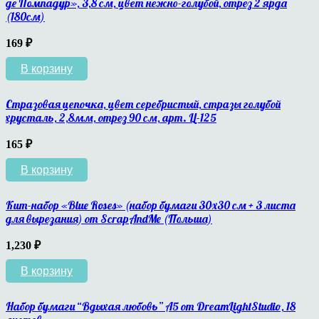
де Помпадур», 3,8 см, цвет нежно-голубой, отрез 2 ярда
(180см)
169
₽
В корзину
Стразовая цепочка, цвет серебристый, стразы голубой
хрусталь, 2,8мм, отрез 90 см, арт. Ц-125
165
₽
В корзину
Кит-набор «Blue Roses» (набор бумаги 30х30 см + 3 листа
для вырезания) от ScrapAndMe (Польша)
1,230
₽
В корзину
Набор бумаги “Вдыхая любовь” А5 от DreamLightStudio, 18