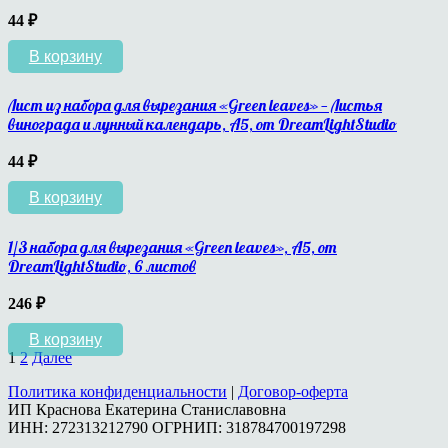
44
₽
В корзину
Лист из набора для вырезания «Green leaves» — Листья
винограда и лунный календарь, A5, от DreamLightStudio
44
₽
В корзину
1/3 набора для вырезания «Green leaves», A5, от
DreamLightStudio, 6 листов
246
₽
В корзину
1
2
Далее
Политика конфиденциальности
|
Договор-оферта
ИП Краснова Екатерина Станиславовна
ИНН: 272313212790 ОГРНИП: 318784700197298