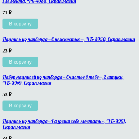
элемента, ЧБ-4088, Скрапмагия
71
₽
В корзину
Надпись из чипборда «С нежностью», ЧБ-3950, Скрапмагия
23
₽
В корзину
Набор надписей из чипборда «Счастье в тебе», 2 штуки,
ЧБ-3949, Скрапмагия
53
₽
В корзину
Надпись из чипборда «Разреши себе мечтать», ЧБ-3951,
Скрапмагия
34
₽