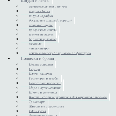
Шнуры и ленты
замшевые ленты и шнуры
шнуры «Твин»
шнуры из рафии
джутовые шнуры (с ворсом)
вощеные шнуры
прозрачные ленты
шелковые ленты
бархатные ленты
меховые
ленты-шеврон
ленты в полоску / с принтом / с фактурой
Подвески и броши
Цветы и листья
Сердца
Ключи, замочки
Геометрия и звезды
Новогодние подвески
Море и путешествия
Школа и увлечения
Кисти и сборные украшения для корешков альбомов
Транспорт
Животные и насекомые
Еда и кухня
Детская коллекция