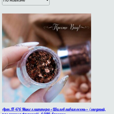
Арт.П-476 Микс глиттера «Шаловливая осень» (медный,