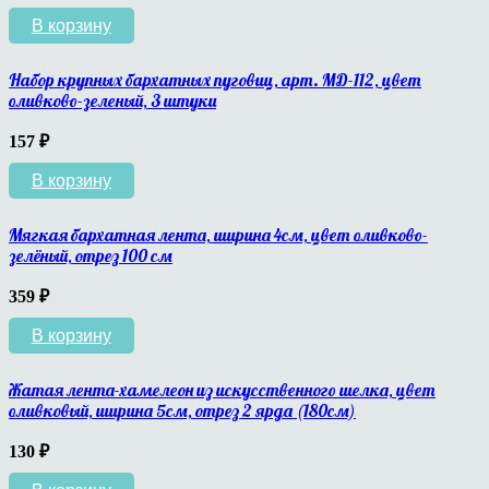
В корзину
Набор крупных бархатных пуговиц, арт. МД-112, цвет
оливково-зеленый, 3 штуки
157
₽
В корзину
Мягкая бархатная лента, ширина 4см, цвет оливково-
зелёный, отрез 100 см
359
₽
В корзину
Жатая лента-хамелеон из искусственного шелка, цвет
оливковый, ширина 5см, отрез 2 ярда (180см)
130
₽