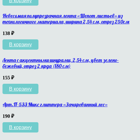
В корзину
Невесомая полупрозрачная лента «Шепот листьев» из
технологичного материала, ширина 2,54 см, отрез 250см
138
₽
В корзину
Лента с акцентными шнурами, 2,54 см, цвет зелено-
бежевый, отрез 2 ярда (180 см)
155
₽
В корзину
Арт.П-533 Микс глиттера «Зачарованный лес»
190
₽
В корзину