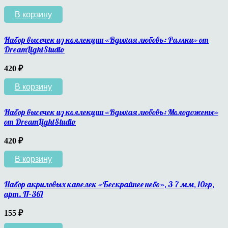
В корзину
Набор высечек из коллекции «Вдыхая любовь: Рамки» от
DreamLightStudio
420
₽
В корзину
Набор высечек из коллекции «Вдыхая любовь: Молодожены»
от DreamLightStudio
420
₽
В корзину
Набор акриловых капелек «Бескрайнее небо», 3-7 мм, 10гр,
арт. П-361
155
₽