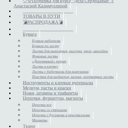
🤍🩵Подборка для курса “Дела СердеШные” с
Анастасией Калимуллиной
______________________
ТОВАРЫ В ПУТИ
💣РАСПРОДАЖА💣
______________________
Бумага
Бумага наборами
Бумага по листу
Листы для вырезания, высечки, теги, наклейки
Фоновые листы
«Деревянный» принт
Листы в клетку
Листы с бабочками для вырезания
Пластик для шейкеров, калька, ацетатные листы
Инструменты и клеевые материалы
Медиум, пасты и краски
Ножи, штампы и трафареты
Цепочки, фурнитура, магниты
Цепочки все
Цепочки со стразами
Цепочки с бусинами и кристаллами
Магниты
Ткани